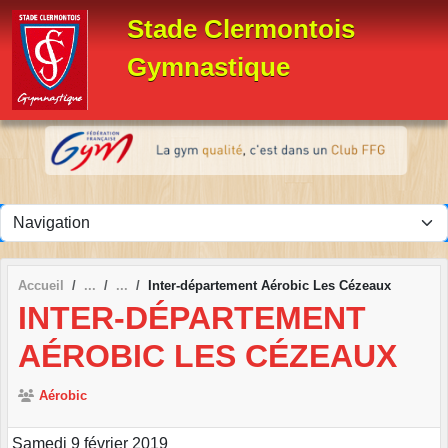
Panneau de gestion des cookies
Stade Clermontois
Gymnastique
Accueil
Inter-département Aérobic Les Cézeaux
INTER-DÉPARTEMENT
AÉROBIC LES CÉZEAUX
Aérobic
Samedi 9 février 2019