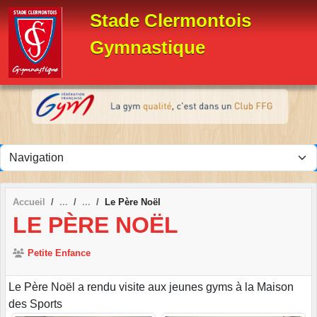
Panneau de gestion des cookies
Stade Clermontois
Gymnastique
Accueil
Le Père Noël
LE PÈRE NOËL
Petite Enfance
Le Père Noël a rendu visite aux jeunes gyms à la Maison
des Sports