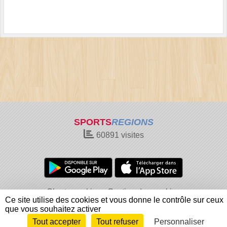
SPORTS
REGIONS
60891
visites
Charte cookies
Gestion des cookies
Ce site utilise des cookies et vous donne le contrôle sur ceux
Informations légales
Signaler un contenu inapproprié
que vous souhaitez activer
Tout accepter
Tout refuser
Personnaliser
Envie de participer ?
Connexion