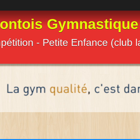
ontois Gymnastique
étition - Petite Enfance (club 