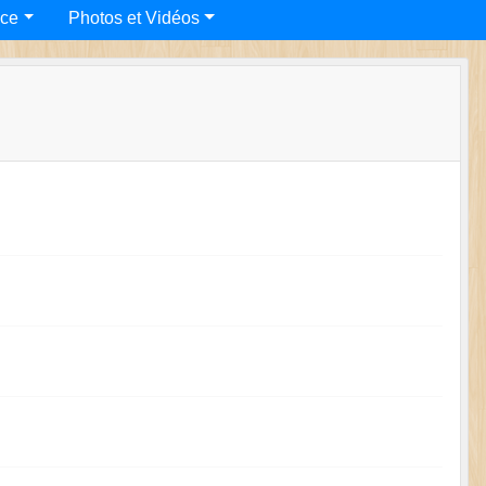
nce
Photos et Vidéos