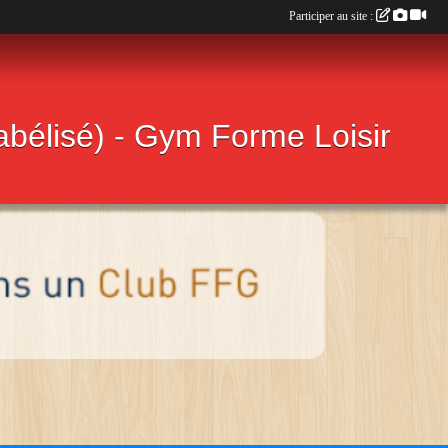
Participer au site :
labélisé) - Gym Forme Loisir