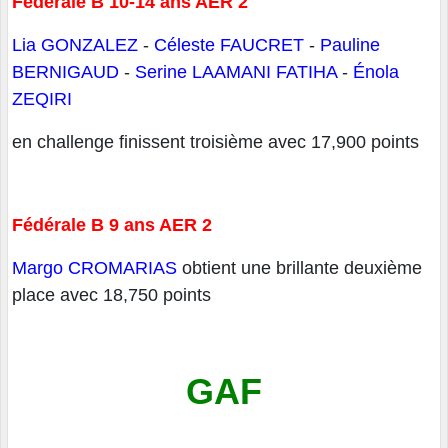
Fédérale B 10-14 ans AER 2
Lia GONZALEZ
-
Céleste FAUCRET
-
Pauline
BERNIGAUD
-
Serine LAAMANI FATIHA
-
Énola
ZEQIRI
en challenge finissent troisième avec 17,900 points
Fédérale B 9 ans AER 2
Margo CROMARIAS
obtient une brillante deuxième
place avec 18,750 points
GAF