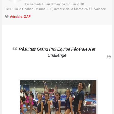
Du
samedi
16
au
dimanche
17
juin
2018
Lieu :
Halle Chaban Delmas - 50, avenue de la Marne
26000
Valence
Aérobic
GAF
Résultats Grand Prix Équipe Fédérale A et
Challenge