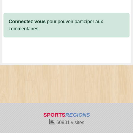
Connectez-vous
pour pouvoir participer aux
commentaires.
SPORTS
REGIONS
60931
visites