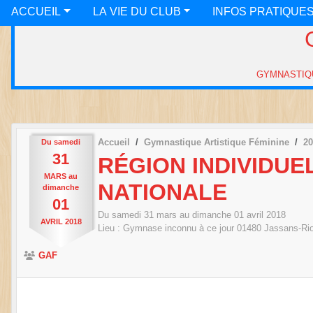
ACCUEIL
LA VIE DU CLUB
INFOS PRATIQUE
Accueil
Gymnastique Artistique Féminine
20
Du
samedi
31
RÉGION INDIVIDUE
MARS
au
NATIONALE
dimanche
01
Du
samedi
31
mars
au
dimanche
01
avril
2018
AVRIL
2018
Lieu :
Gymnase inconnu à ce jour
01480
Jassans-Rio
GAF