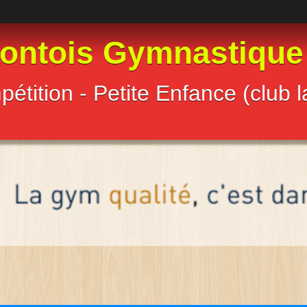
ontois Gymnastique
étition - Petite Enfance (club 