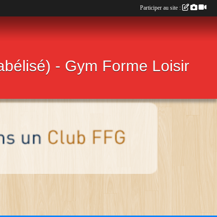
Participer au site :
labélisé) - Gym Forme Loisir